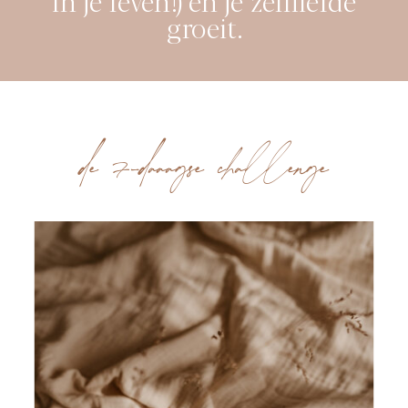
groeit.
de 7-daaagse challenge