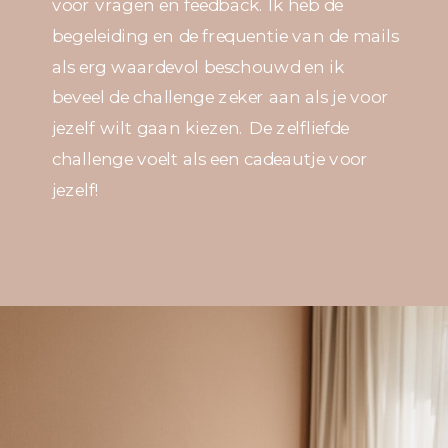
voor vragen en feedback. Ik heb de
begeleiding en de frequentie van de mails
als erg waardevol beschouwd en ik
beveel de challenge zeker aan als je voor
jezelf wilt gaan kiezen. De zelfliefde
challenge voelt als een cadeautje voor
jezelf!