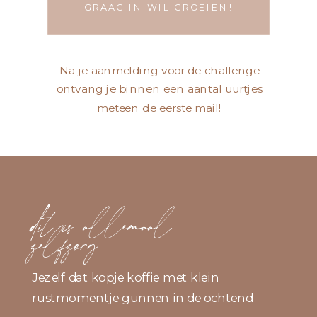
GRAAG IN WIL GROEIEN!
Na je aanmelding voor de challenge
ontvang je binnen een aantal uurtjes
meteen de eerste mail!
dit is allemaal
zelfzorg
Jezelf dat kopje koffie met klein
rustmomentje gunnen in de ochtend