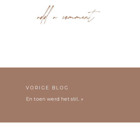
add a comment
VORIGE BLOG
En toen werd het stil..
»