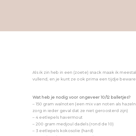
Als ik zin heb in een (zoete) snack maak ik meesta
vullend, en je kunt ze ook prima een tijdje bewaren
Wat heb je nodig voor ongeveer 10/12 balletjes?
– 150 gram walnoten (een mix van noten als haze
zorg in ieder geval dat ze niet geroosterd zijn)
– 4 eetlepels havermout
– 200 gram medjoul dadels (rond de 10)
– 3 eetlepels kokosolie (hard)