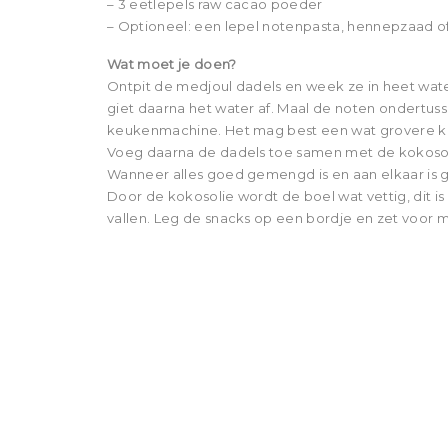
– 3 eetlepels raw cacao poeder
– Optioneel: een lepel notenpasta, hennepzaad o
Wat moet je doen?
Ontpit de medjoul dadels en week ze in heet water
giet daarna het water af. Maal de noten ondertus
keukenmachine. Het mag best een wat grovere korre
Voeg daarna de dadels toe samen met de kokoso
Wanneer alles goed gemengd is en aan elkaar is g
Door de kokosolie wordt de boel wat vettig, dit is 
vallen. Leg de snacks op een bordje en zet voor m