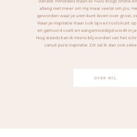
wereld. Inmiddels staan er +400 blogs online en
allang niet meer om mij maar veelal om jou. He
geworden waar je uren kunt lezen over groei, zel
Waar je inspiratie maar ook tips en tools kunt o
en gehoord voelt en aangemoedigd wordt in je i
Nog steeds kan ik intens blij worden van het sch
vanuit pure inspiratie. Dit zal ik dan ook zeke
OVER WIL